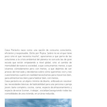
Casa Parásito nace como una opción de consumo consciente,
eficiente y responsable. Dicho por Mujica, “pobre no es el que tiene
poco sino el que necesita mucho”, apostamos a que parte de las
soluciones a la crisis ambiental del planeta no son solo las de gran
escala que están empezando a nivel global, sino al cambio de
mentalidad de nuestra sociedad, a que consumamos menos, a que
vivamos cómodamente pero con menos, a que dejemos de ser
presos del mercado y decidamos sobre cómo queremos vivir y nos
cuestionemos cuanto en realidad necesitamos para movernos bien,
para alimentarnos bien y para habitar bien, con menos.
Casa parásito es un objeto mínimo de diseño, enfocado en resolver
las necesidades básicas de habitabilidad para una persona o pareja
joven; baño completo, cocina, cama, espacio de almacenamiento y
espacio de estar (comer, trabajar, socializar) asegurando todas las
comodidades de una vivienda, en un área reducida.