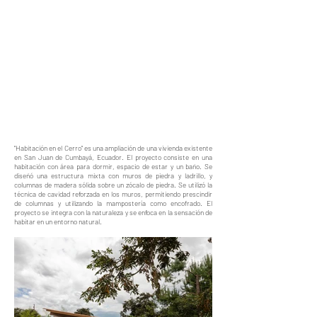
"Habitación en el Cerro" es una ampliación de una vivienda existente
en San Juan de Cumbayá, Ecuador. El proyecto consiste en una
habitación con área para dormir, espacio de estar y un baño. Se
diseñó una estructura mixta con muros de piedra y ladrillo, y
columnas de madera sólida sobre un zócalo de piedra. Se utilizó la
técnica de cavidad reforzada en los muros, permitiendo prescindir
de columnas y utilizando la mampostería como encofrado. El
proyecto se integra con la naturaleza y se enfoca en la sensación de
habitar en un entorno natural.