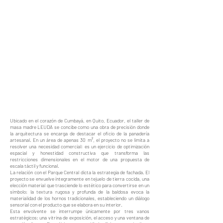
Ubicado en el corazón de Cumbayá, en Quito, Ecuador, el taller de
masa madre LEUDA se concibe como una obra de precisión donde
la arquitectura se encarga de destacar el oficio de la panadería
artesanal. En un área de apenas 30 m², el proyecto no se limita a
resolver una necesidad comercial; es un ejercicio de optimización
espacial y honestidad constructiva que transforma las
restricciones dimensionales en el motor de una propuesta de
escala táctil y funcional.
La relación con el Parque Central dicta la estrategia de fachada. El
proyecto se envuelve íntegramente en tejuelo de tierra cocida, una
elección material que trasciende lo estético para convertirse en un
símbolo: la textura rugosa y profunda de la baldosa evoca la
materialidad de los hornos tradicionales, estableciendo un diálogo
sensorial con el producto que se elabora en su interior.
Esta envolvente se interrumpe únicamente por tres vanos
estratégicos: una vitrina de exposición, el acceso y una ventana de