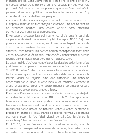
atención directa. Esta última rompe el límite físico entre el taller y
la vereda, diluyendo la frontera entre el espacio privado y el flujo
peatonal. Así, la arquitectura permite que la dinámica del oficio
permee el espacio público, potenciando la venta "al paso" y
extendiendo la actividad hacia el parque.
Al interior, la distribución programática optimiza cada centímetro.
El espacio se divide en tres franjas operativas: una cocina técnica
de procesos ocultos, una cocina abierta para procesos
demostrativos y un área de comensales.
El verdadero protagonista del interior es el sistema integral de
carpintería, diseñado por el estudio y fabricado por MICRA. Bajo una
premisa de sinceridad material, se utilizó contrachapado de pino de
15 mm con un acabado lacado mate que protege la madera sin
alterar su tono natural; los cantos del contrachapado se mantienen
vistos, revelando la lógica de su fabricación y convirtiendo el detalle
técnico en el principal recurso ornamental del espacio.
La capa final de diseño se consolida en los detalles de las luminarias
y el lavamanos, piezas trabajadas en cerámica por el estudio
SOROCHE de los Andes. Estas piezas introducen una materialidad
hecha a mano que no solo armoniza con la calidez de la madera y la
inercia visual del tejuelo, sino que establece una conexión
conceptual con el lugar: el acto manual de moldear y amasar la
arcilla evoca directamente el gesto milenario de amasar el pan,
entrelazando la esencia de ambos oficios.
Esta vocación artesanal se extiende al diseño de marca, trabajado
en estrecha colaboración con MIKE SIERRA. Su aportación
trasciende lo estrictamente gráfico para integrarse al espacio
físico mediante una serie de cuadros pintados a mano por él mismo.
Dispuestos sobre una de las paredes, estos cuadros expresan el
proceso milenario del pan a través de colores, formas y tipografías
que constituyen la identidad visual de LEUDA, fundiendo la
narrativa gráfica con la atmósfera arquitectónica.
En LEUDA, la arquitectura no busca el espectáculo, sino la
cohesión. Es un espacio donde la escala humana y la arquitectónica
coexisten para responder de manera eficiente a los procesos