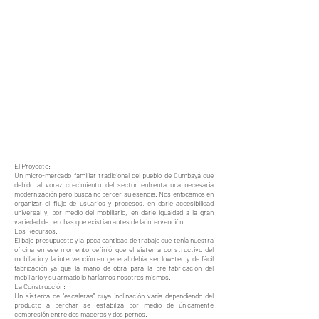
El Proyecto:
Un micro-mercado familiar tradicional del pueblo de Cumbayá que
debido al voraz crecimiento del sector enfrenta una necesaria
modernización pero busca no perder su esencia. Nos enfocamos en
organizar el flujo de usuarios y procesos, en darle accesibilidad
universal y, por medio del mobiliario, en darle igualdad a la gran
variedad de perchas que existían antes de la intervención.
Los Recursos:
El bajo presupuesto y la poca cantidad de trabajo que tenía nuestra
oficina en ese momento definió que el sistema constructivo del
mobiliario y la intervención en general debía ser low-tec y de fácil
fabricación ya que la mano de obra para la pre-fabricación del
mobiliario y su armado lo haríamos nosotros mismos.
La Construcción:
Un sistema de "escaleras" cuya inclinación varía dependiendo del
producto a perchar se estabiliza por medio de únicamente
compresión entre dos maderas y dos pernos.