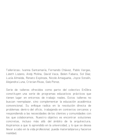
Talleristas: Ivanna Santamaría, Fernando Chávez, Pablo Vargas,
Lizeth Lozano, Andy Molina, David Vaca, Belen Fabara, Sol Díaz,
Lucía Almeida, Renato Espinoza, Nicole Amaguaña, Joyce Sotalín,
Alejandra Luna, Cristian Rivas, Galo Perez.
Serie de talleres ofrecidos como parte del colectivo EnObra
constituyen una serie de programas educativos prácticos que
tienen lugar en entornos de trabajo reales. Estos talleres no
buscan reemplazar, sino complementar la educación académica
convencional. Su enfoque radica en la resolución directa de
problemas dentro del oficio, trabajando en contextos cercanos y
respondiendo a las necesidades de los clientes y comunidades con
los que colaboramos. Nuestro objetivo es encontrar soluciones
concretas, incluso más allá del ámbito de la arquitectura.
Aspiramos a que lo aprendido en la universidad, y lo que se desea
llevar a cabo en la vida profesional, pueda materializarse y hacerse
realidad.